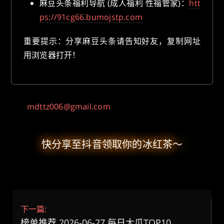
麻豆头条福利导航 (成人福利 性福管家)：
htt
ps://91cg66.bumojstp.com
重要提示：分享麻豆头条请告知好友，复制网址
用浏览器打开！
mdttz006@gmail.com
快分享至抖音领取你的冰红茶～
下一篇:
榜单推荐 2026-06-27 每日大瓜TOP10