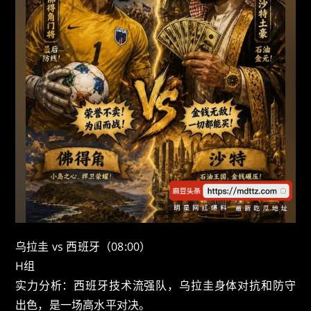
乌拉圭 vs 西班牙（08:00）
H组
实力分析：西班牙技术流强队，乌拉圭身体对抗和防守
出色，是一场高水平对决。