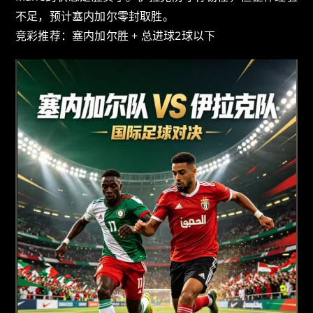
不足，预计塞内加尔零封取胜。
竞彩推荐：塞内加尔胜 + 总进球2球以下