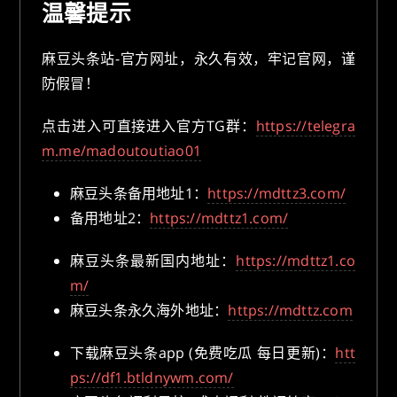
温馨提示
麻豆头条站-官方网址，永久有效，牢记官网，谨
防假冒！
点击进入可直接进入官方TG群：
https://telegra
m.me/madoutoutiao01
麻豆头条备用地址1：
https://mdttz3.com/
备用地址2：
https://mdttz1.com/
麻豆头条最新国内地址：
https://mdttz1.co
m/
麻豆头条永久海外地址：
https://mdttz.com
下载麻豆头条app (免费吃瓜 每日更新)：
htt
ps://df1.btldnywm.com/