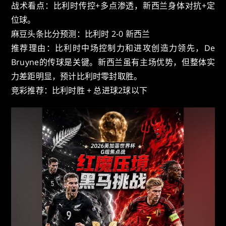
战术看点：比利时传控+多点渗透，新西兰身体对抗+定
位球。
麻豆头条比分预测：比利时 2-0 新西兰
推荐理由：比利时中场控制力和进攻创造力领先，De
Bruyne的传球是关键。新西兰虽有主场优势，但整体实
力差距明显，预计比利时零封取胜。
竞彩推荐：比利时胜 + 总进球2球以下