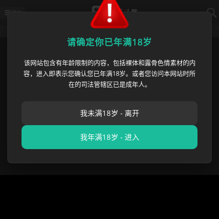
导航
请确定你已年满18岁
首页
›
AI合集
›
2026美加墨世界杯
该网站包含有年龄限制的内容，包括裸体和露骨色情素材的内
容，进入即表示您确认您已年满18岁。或者您访问本网站时所
2026美加墨世界杯6.27赛程比分
在的司法管辖区已是成年人。
预测 麻豆头条结合球队实力 带来
超详细预测分析
我未满18岁 - 离开
私密侦查员
•
2026 年 06 月 26 日
AI合集
,
美加墨世界杯
我年满18岁 - 进入