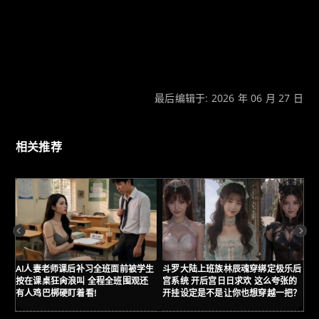
最后编辑于: 2026 年 06 月 27 日
相关推荐
AI人妻老师课后补习全班面前被学生
斗罗大陆上班族林辰魂穿绑定极乐后
A
按在课桌狂肏浪叫 全程全班围观还
宫系统 开后宫日日求欢 这么夸张的
猛
有人鸡巴梆硬盯着看!
开挂设定是不是让你也想穿越一把？
画