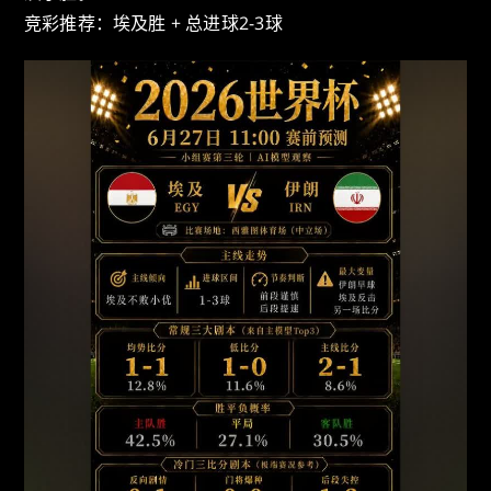
竞彩推荐：埃及胜 + 总进球2-3球