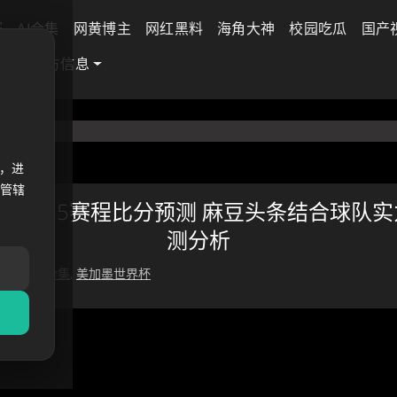
赛
AI合集
网黄博主
网红黑料
海角大神
校园吃瓜
国产
娱乐
官方信息
界杯
，进
法管辖
界杯6.25赛程比分预测 麻豆头条结合球队
测分析
 24 日
AI合集
,
美加墨世界杯