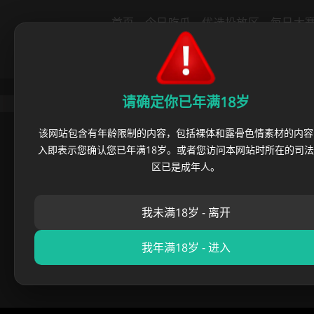
导航
首页
今日吃瓜
优选投放区
每日大
全网热瓜
猎奇百科
热点资讯
成人
请确定你已年满18岁
首页
›
AI合集
›
2026美加墨世
该网站包含有年龄限制的内容，包括裸体和露骨色情素材的内容
入即表示您确认您已年满18岁。或者您访问本网站时所在的司
2026美加墨世
区已是成年人。
我未满18岁 - 离开
私密侦查员
•
2026 年 06 月
我年满18岁 - 进入