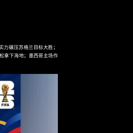
西实力碾压苏格兰目标大胜；
松拿下海地；墨西哥主场作