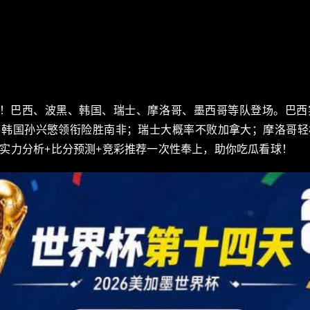
袭！巴西、波黑、韩国、瑞士、摩洛哥、墨西哥等队登场。巴
；韩国孙兴慜领衔险胜南非；瑞士大概率不败加拿大；摩洛哥轻
实力分析+比分预测+竞彩推荐一次性奉上，助你吃瓜看球！